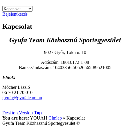
Bejelentkezés
Kapcsolat
Gyufa Team Közhasznú Sportegyesület
9027 Győr, Toldi u. 10
Adószám: 18016172-1-08
Bankszámlaszám: 10403356-50526565-89521005
Elnök:
Mócher László
06 70 21 70 010
gyufa@gyufateam.hu
Desktop Version
Top
You are here:
YOUAH
Címlap
»
Kapcsolat
Gyufa Team Közhasznú Sportegyesület ©