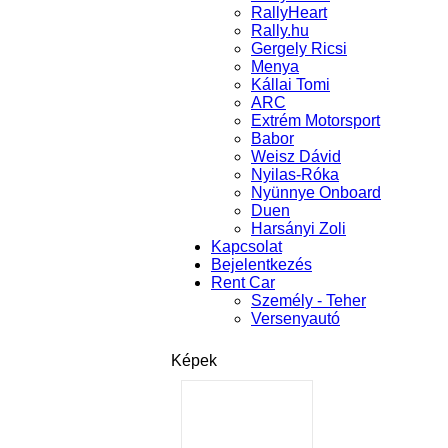
RallyHeart
Rally.hu
Gergely Ricsi
Menya
Kállai Tomi
ARC
Extrém Motorsport
Babor
Weisz Dávid
Nyilas-Róka
Nyünnye Onboard
Duen
Harsányi Zoli
Kapcsolat
Bejelentkezés
Rent Car
Személy - Teher
Versenyautó
Képek