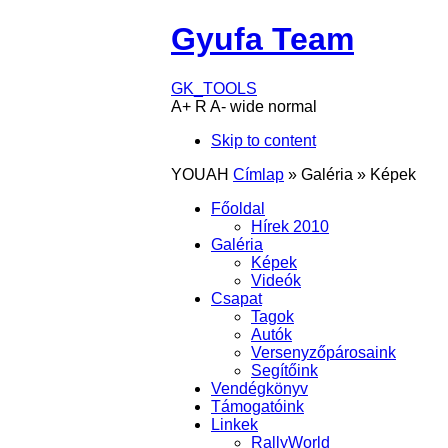
Gyufa Team
GK_TOOLS
A+
R
A-
wide
normal
Skip to content
YOUAH
Címlap
»
Galéria
»
Képek
Főoldal
Hírek 2010
Galéria
Képek
Videók
Csapat
Tagok
Autók
Versenyzőpárosaink
Segítőink
Vendégkönyv
Támogatóink
Linkek
RallyWorld